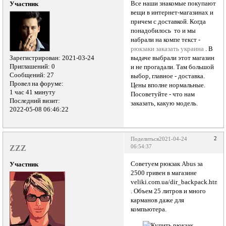
Все наши знакомые покупают
Участник
вещи в интернет-магазинах и
причем с доставкой. Когда
понадобилось то и мы
набрали на компе текст -
рюкзаки заказать украина
. В
Зарегистрирован
: 2021-03-24
выдаче выбрали этот магазин
Приглашений:
0
и не прогадали. Там большой
Сообщений:
27
выбор, главное - доставка.
Провел на форуме:
Цены вполне нормальные.
1 час 41 минуту
Посоветуйте - что нам
Последний визит:
заказать, какую модель.
2022-05-08 06:46:22
2
Поделиться
2021-04-24
ZZZ
06:54:37
Советуем рюкзак Abus за
Участник
2500 гривен в магазине
veliki.com.ua/dir_backpack.htm
. Объем 25 литров и много
карманов даже для
компьютера.