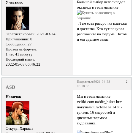
Большой выбор велосипедов
Участник
оказался в этом магазине
. Там есть рассрочка платежа
и доставка. Кто тут покупал
Зарегистрирован
: 2021-03-24
расскажите на форуме. Потом
Приглашений:
0
и мы сделаем заказ.
Сообщений:
27
Провел на форуме:
1 час 41 минуту
Последний визит:
2022-05-08 06:46:22
2
Поделиться
2021-04-28
ASD
08:18:58
Мы в этом магазине
Новичок
veliki.com.ua/dir_bikes.htm
покупали Cyclone за 14587
гривен. 16 скоростей и
дисковые тормоза -
гидравлика.
Откуда:
Харьков