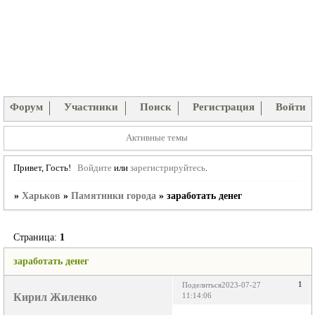
Форум
Участники
Поиск
Регистрация
Войти
Активные темы
Привет, Гость!
Войдите
или
зарегистрируйтесь
.
»
Харьков
»
Памятники города
»
заработать денег
Страница:
1
заработать денег
1
Поделиться
2023-07-27
Кирил Жиленко
11:14:06