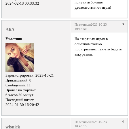
получить больше
2024-02-13 00:33:32
удовольствия от игры!
3
Поделиться
2023-10-23
AliA
10:15:50
На азартных играх в
Участник
основном только
проигрывают, так что будьте
аккуратны.
Зарегистрирован
: 2023-10-21
Приглашений:
0
Сообщений:
11
Провел на форуме:
6 часов 30 минут
Последний визит:
2024-01-30 16:20:42
4
Поделиться
2023-10-23
wisnick
10:43:15