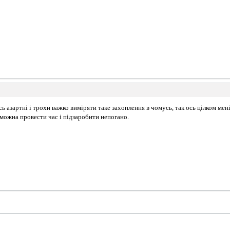
усь азартні і трохи важко виміряти таке захоплення в чомусь, так ось цілком ме
 можна провести час і підзаробити непогано.