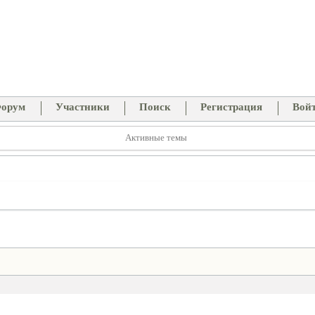
орум
Участники
Поиск
Регистрация
Вой
Активные темы