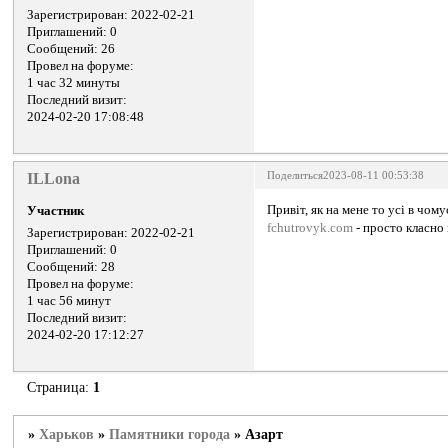
Зарегистрирован
: 2022-02-21
Приглашений:
0
Сообщений:
26
Провел на форуме:
1 час 32 минуты
Последний визит:
2024-02-20 17:08:48
ILLona
Поделиться
2023-08-11 00:53:38
Привіт, як на мене то усі в чом
Участник
fchutrovyk.com
- просто класно
Зарегистрирован
: 2022-02-21
Приглашений:
0
Сообщений:
28
Провел на форуме:
1 час 56 минут
Последний визит:
2024-02-20 17:12:27
Страница:
1
»
Харьков
»
Памятники города
»
Азарт