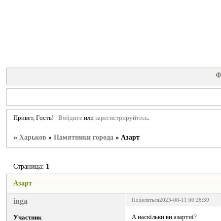
Ф
Привет, Гость!
Войдите
или
зарегистрируйтесь
.
»
Харьков
»
Памятники города
»
Азарт
Страница:
1
Азарт
inga
Поделиться
2023-08-11 00:28:39
А наскільки ви азартні?
Участник