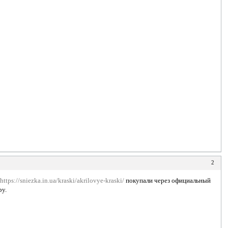
2
и
https://sniezka.in.ua/kraski/akrilovye-kraski/
покупали через официальный
ру.