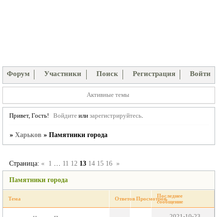
Форум
Участники
Поиск
Регистрация
Войти
Активные темы
Привет, Гость!
Войдите
или
зарегистрируйтесь
.
»
Харьков
»
Памятники города
Страница:
«
1
…
11
12
13
14
15
16
»
Памятники города
Последнее
Тема
Ответов
Просмотров
сообщение
2021-10-23