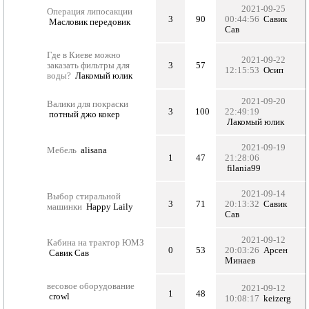
2021-09-25
Операция липосакции
3
90
00:44:56
Савик
Масловик передовик
Сав
Где в Киеве можно
2021-09-22
заказать фильтры для
3
57
12:15:53
Осип
воды?
Лакомый юлик
2021-09-20
Валики для покраски
3
100
22:49:19
потный джо кокер
Лакомый юлик
2021-09-19
Мебель
alisana
1
47
21:28:06
filania99
2021-09-14
Выбор стиральной
3
71
20:13:32
Савик
машинки
Happy Laily
Сав
2021-09-12
Кабина на трактор ЮМЗ
0
53
20:03:26
Арсен
Савик Сав
Минаев
весовое оборудование
2021-09-12
1
48
crowl
10:08:17
keizerg