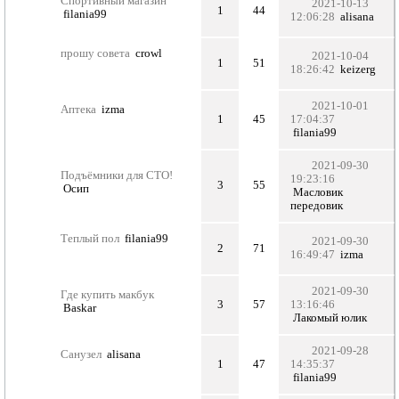
Спортивный магазин
2021-10-13
1
44
filania99
12:06:28
alisana
прошу совета
crowl
2021-10-04
1
51
18:26:42
keizerg
2021-10-01
Аптека
izma
1
45
17:04:37
filania99
2021-09-30
Подъёмники для СТО!
19:23:16
3
55
Осип
Масловик
передовик
Теплый пол
filania99
2021-09-30
2
71
16:49:47
izma
2021-09-30
Где купить макбук
3
57
13:16:46
Baskar
Лакомый юлик
2021-09-28
Санузел
alisana
1
47
14:35:37
filania99