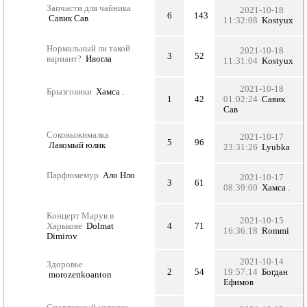
Запчасти для чайника
2021-10-18
6
143
Савик Сав
11:32:08
Kostyux
Нормальный ли такой
2021-10-18
3
52
вариант?
Ивогла
11:31:04
Kostyux
2021-10-18
Брызговики
Хамса .
1
42
01:02:24
Савик
Сав
Соковыжималка
2021-10-17
5
96
Лакомый юлик
23:31:26
Lyubka
Парфюмемур
Ало Нло
2021-10-17
3
61
08:39:00
Хамса .
Концерт Марув в
2021-10-15
Харькове
Dolmat
4
71
16:36:18
Rommi
Dimirov
2021-10-14
Здоровье
2
54
19:57:14
Богдан
morozenkoanton
Ефимов