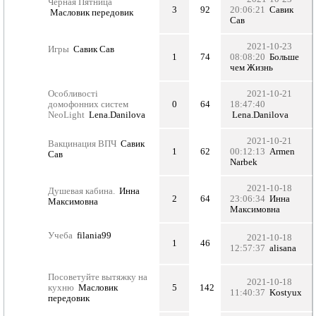
Черная Пятница
3
92
20:06:21
Савик
Масловик передовик
Сав
2021-10-23
Игры
Савик Сав
1
74
08:08:20
Больше
чем Жизнь
Особливості
2021-10-21
домофонних систем
0
64
18:47:40
NeoLight
Lena.Danilova
Lena.Danilova
2021-10-21
Вакцинация ВПЧ
Савик
1
62
00:12:13
Armen
Сав
Narbek
2021-10-18
Душевая кабина.
Инна
2
64
23:06:34
Инна
Максимовна
Максимовна
Учеба
filania99
2021-10-18
1
46
12:57:37
alisana
Посоветуйте вытяжку на
2021-10-18
кухню
Масловик
5
142
11:40:37
Kostyux
передовик